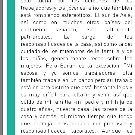
solo lucha por los derechos de los
trabajadores y lxs jóvenes, sino que también
está rompiendo estereotipos. El sur de Asia,
así como en muchos otros países del
continente asiático, son altamente
patriarcales. La carga de las
responsabilidades de la casa, así como la del
Catherine Ouã©Draogo
cuidado de los miembros de la familia y de
FESBACI - BURKINA FASO
los niños, generalmente recae sobre las
mujeres. Pero Barun es la excepción. “Mi
esposa y yo somos trabajadores. Ella
también trabaja en un banco pero su trabajo
está en otro distrito que está bastante lejos y
es muy difícil para ella ir y venir así que
cuido de mi familia -mi padre y mi hija de
cuatro años-, nuestra casa, las tareas de la
casa y demás; al mismo tiempo que tengo
que manejar mis propios compromisos y
responsabilidades laborales. Aunque es