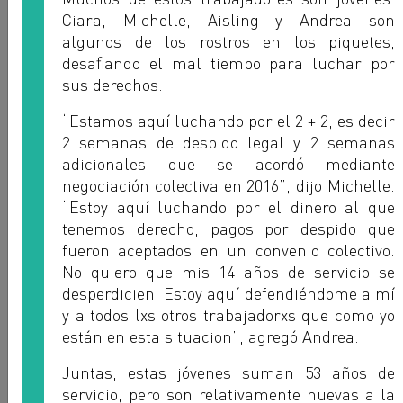
Ciara, Michelle, Aisling y Andrea son
algunos de los rostros en los piquetes,
desa
fi
ando el mal tiempo para luchar por
sus derechos.
“Estamos aquí luchando por el 2 + 2, es decir
2 semanas de despido legal y 2 semanas
adicionales que se acordó mediante
Marco Lopez
negociación colectiva en 2016”, dijo Michelle.
FUVA - ARGENTINA
“Estoy aquí luchando por el dinero al que
tenemos derecho, pagos por despido que
fueron aceptados en un convenio colectivo.
No quiero que mis 14 años de servicio se
desperdicien. Estoy aquí defendiéndome a mí
y a todos lxs otros trabajadorxs que como yo
están en esta situacion”, agregó Andrea.
Juntas, estas jóvenes suman 53 años de
servicio, pero son relativamente nuevas a la