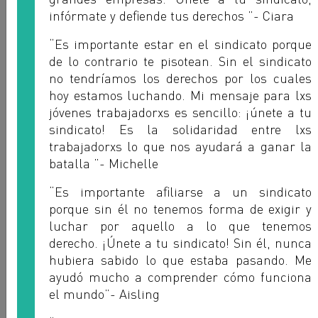
infórmate y de
fi
ende tus derechos ”- Ciara
“Es importante estar en el sindicato porque
de lo contrario te pisotean. Sin el sindicato
no tendríamos los derechos por los cuales
hoy estamos luchando. Mi mensaje para lxs
jóvenes trabajadorxs es sencillo: ¡únete a tu
sindicato! Es la solidaridad entre lxs
trabajadorxs lo que nos ayudará a ganar la
batalla ”- Michelle
“Es importante a
fi
liarse a un sindicato
porque sin él no tenemos forma de exigir y
luchar por aquello a lo que tenemos
Cameron Layne
derecho. ¡Únete a tu sindicato! Sin él, nunca
BWU - BARBADOS
hubiera sabido lo que estaba pasando. Me
ayudó mucho a comprender cómo funciona
el mundo”- Aisling