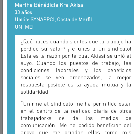
Marthe Bénédicte Kra Akissi
33 años
Unión: SYNAPPCI, Costa de Mar
fi
l
UNI MEI
Samuel Oyelaja O
¿Qué haces cuando sientes que tu trabajo ha
ASSBIFI - NIGERIA
perdido su valor? ¡Te unes a un sindicato!
Esta es la razón por la cual Akissi se unió al
suyo. Cuando los puestos de trabajo, las
condiciones laborales y los bene
fi
cios
sociales se ven amenazados, la mejor
respuesta posible es la ayuda mutua y la
solidaridad.
“Unirme al sindicato me ha permitido estar
en el centro de la realidad diaria de otros
trabajadorxs de de los medios de
comunicación. Me he podido bene
fi
ciar del
apoyo que me brindan ellos como mis