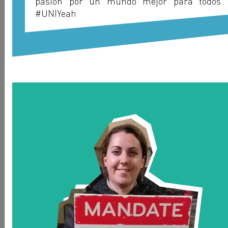
pasión por un mundo mejor para todos.
#UNIYeah
Tirivanhu Marimo
ZIBAWU - ZIMBABWE