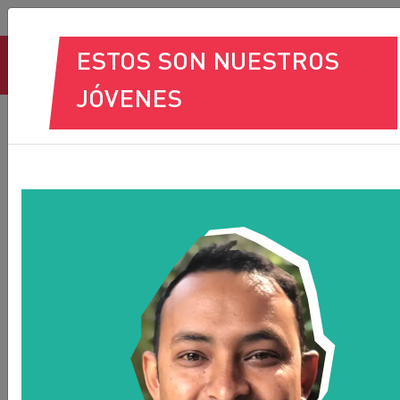
EN
ES
ESTOS SON NUESTROS
JÓVENES
QUIENES SOMOS
Cada región UNI (África, América, Apro (Asia
Pací
fi
co) y Europa) tiene su propio Comité Regional
de UNI Jóvenes. Sus miembros son elegidos
democráticamente durante sus conferencias
regionales de jóvenes.
¡Deja que te presentemos algunos de nuestros
miembros!