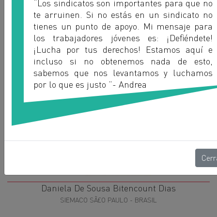
“Los sindicatos son importantes para que no
te arruinen. Si no estás en un sindicato no
tienes un punto de apoyo. Mi mensaje para
los trabajadores jóvenes es: ¡De
fi
éndete!
¡Lucha por tus derechos! Estamos aquí e
incluso si no obtenemos nada de esto,
sabemos que nos levantamos y luchamos
por lo que es justo ”- Andrea
Cerr
Daniela De Sousa Bitencount Dias
SIEMACO SÃ£O PAULO - BRASIL